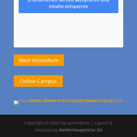
Inhalte entsperren
Mein Ascendium
Online-Campus
Copyright © 2025 by ascendium | Layout &
Umsetzung
dieWerbeagentur.SH