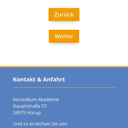
Zurück
Weiter
Kontakt & Anfahrt
Ascendium Akademie
Hauptstraße 57
24975 Hürup
Und so erreichen Sie uns: