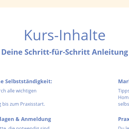
Kurs-Inhalte
Deine Schritt-für-Schritt Anleitung
e Selbstständigkeit:
Mar
rch alle wichtigen
Tipp
Home
 bis zum Praxisstart.
selbs
dlagen & Anmeldung
Prax
itte, die notwendig sind,
Du l