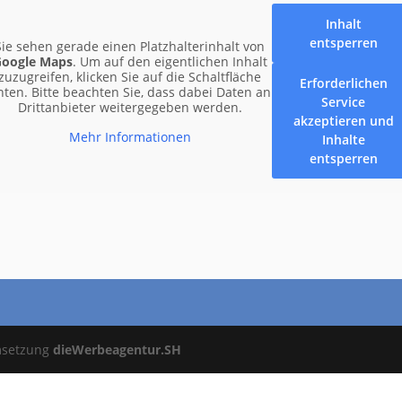
Inhalt
entsperren
Sie sehen gerade einen Platzhalterinhalt von
oogle Maps
. Um auf den eigentlichen Inhalt
zuzugreifen, klicken Sie auf die Schaltfläche
Erforderlichen
nten. Bitte beachten Sie, dass dabei Daten an
Service
Drittanbieter weitergegeben werden.
akzeptieren und
Mehr Informationen
Inhalte
entsperren
msetzung
dieWerbeagentur.SH