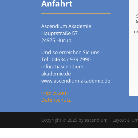
Anfahrt
G
Ascendium Akademie
u
Hauptstraße 57
24975 Hürup
Und so erreichen Sie uns:
Tel.: 04634 / 939 7990
info(at)ascendium-
akademie.de
www.ascendium-akademie.de
Impressum
Datenschutz
Copyright © 2025 by ascendium | Layout & U